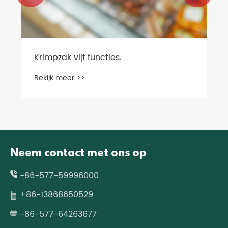
Neem contact met ons op
-86-577-59996000
+86-13868650529
-86-577-64263677