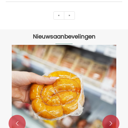
«
»
Nieuwsaanbevelingen
Zal de vacuümvacuüm van de
voedselverpakking de pauze van de
voedselverpakking?
Bekijk meer >>

